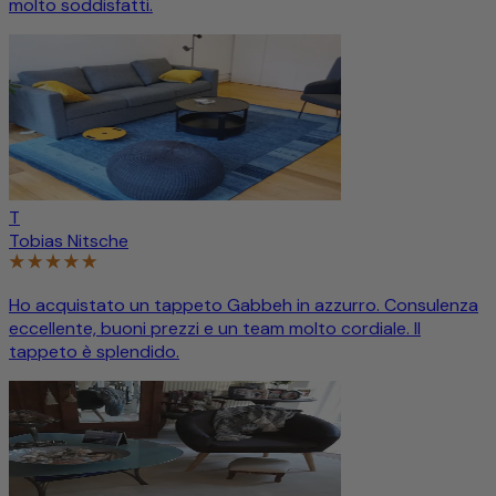
molto soddisfatti.
T
Tobias Nitsche
Ho acquistato un tappeto Gabbeh in azzurro. Consulenza
eccellente, buoni prezzi e un team molto cordiale. Il
tappeto è splendido.