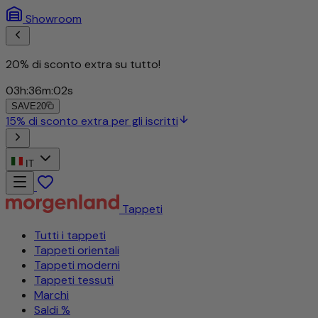
Showroom
20% di sconto extra su tutto!
03
h
:
35
m
:
59
s
SAVE20
IT
Tappeti
Tutti i tappeti
Tappeti orientali
Tappeti moderni
Tappeti tessuti
Marchi
Saldi %