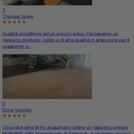
T
Thomas Speer
Qualità eccellente ad un prezzo equo. Cercavamo un
tappeto morbido, caldo e di alta qualità in arancione per il
soggiorno e...
D
Doris Voelzke
Circa due anni fa ho acquistato online un tappeto presso
MORGENLAND Teppichwelt di Amburgo, e ne siamo ancora