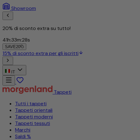
Showroom
20% di sconto extra su tutto!
41
h
:
33
m
:
25
s
SAVE20
15% di sconto extra per gli iscritti
IT
Tappeti
Tutti i tappeti
Tappeti orientali
Tappeti moderni
Tappeti tessuti
Marchi
Saldi %