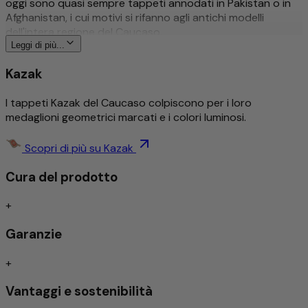
oggi sono quasi sempre tappeti annodati in Pakistan o in
Afghanistan, i cui motivi si rifanno agli antichi modelli
dell'intera regione del Caucaso.
Leggi di più...
Maggiori informazioni su questo prodotto
Kazak
Tradizionale e intricatamente annodato a mano
I tappeti Kazak del Caucaso colpiscono per i loro
Dettagliato ed elegantemente decorato
medaglioni geometrici marcati e i colori luminosi.
Design senza tempo
Resistente allo sporco/Facile da curare
Assorbimento degli urti/adatto al riscaldamento a
Scopri di più su Kazak
pavimento
Cura del prodotto
Annodato a mano
+
I tappeti tradizionalmente annodati a mano sono tuttora
Garanzie
considerati l'espressione massima della qualità tra le
tipologie di tappeti. A seconda del tipo di nodo, si
+
distinguono per una straordinaria durevolezza e
resistenza, spesso tramandata di generazione in
Vantaggi e sostenibilità
generazione.
La finezza dell'annodatura influisce in modo determinante