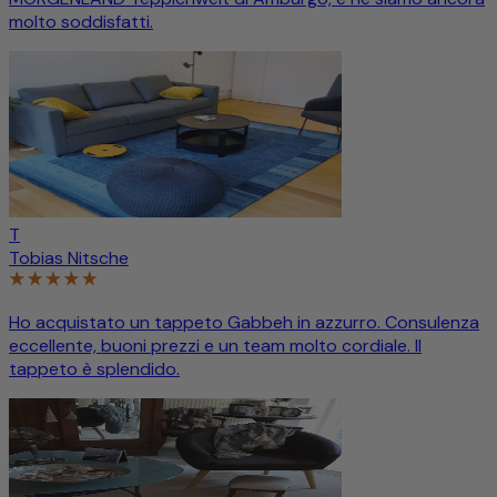
molto soddisfatti.
T
Tobias Nitsche
Ho acquistato un tappeto Gabbeh in azzurro. Consulenza
eccellente, buoni prezzi e un team molto cordiale. Il
tappeto è splendido.