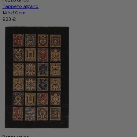
Tappeto afgano
145x92cm
923 €