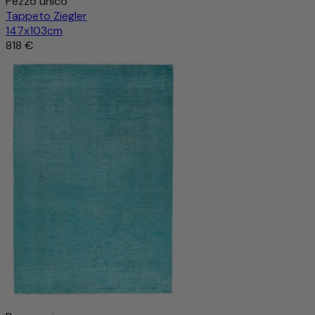
Pezzo unico
Tappeto Ziegler
147x103cm
818 €