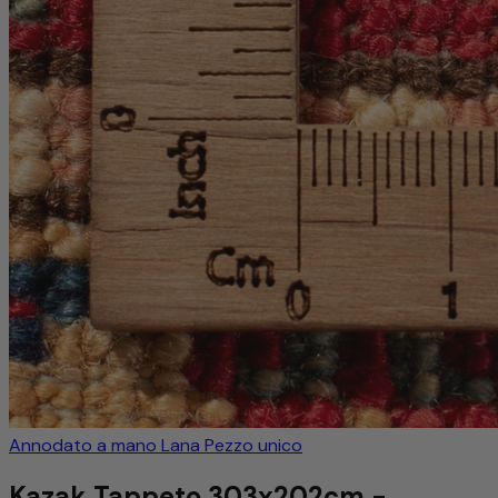
Annodato a mano
Lana
Pezzo unico
Kazak Tappeto 303x202cm -