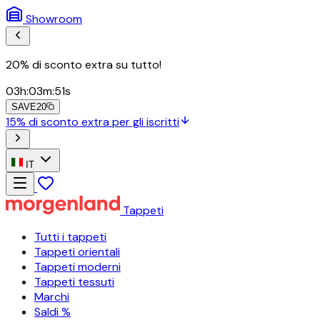
Showroom
20% di sconto extra su tutto!
03
h
:
03
m
:
49
s
SAVE20
15% di sconto extra per gli iscritti
IT
Tappeti
Tutti i tappeti
Tappeti orientali
Tappeti moderni
Tappeti tessuti
Marchi
Saldi %