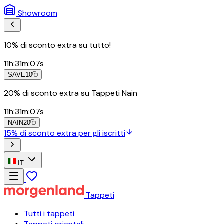
Showroom
10% di sconto extra su tutto!
11
h
:
31
m
:
05
s
SAVE10
20% di sconto extra su Tappeti Nain
11
h
:
31
m
:
05
s
NAIN20
15% di sconto extra per gli iscritti
IT
Tappeti
Tutti i tappeti