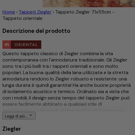
Home
›
Tappeti Ziegler
›
Tappeto Ziegler 71x55cm -
Tappeto orientale
Descrizione del prodotto
Questo tappeto classico di Ziegler combina la vita
contemporanea con l'annodatura tradizionale. Gli Ziegler
sono tra i più belli tra i tappeti orientali e sono molto
popolari. La buona qualità della lana utilizzata e la stretta
annodatura rendono lo Ziegler robusto e resistente: una
lunga durata è quindi garantita! Ha anche buone proprietà
di isolamento acustico e termico. Ordinato sia a vista che
con i mobili, il design senza tempo del tappeto Ziegler può
essere facilmente abbinato a qualsiasi stile di
arredamento. La lana è di ottima qualità ed è tinta con
coloranti naturali vegetali. Il design stesso del tappeto
Leggi di più...
Ziegler è stato creato da un imprenditore svizzero ed è
Ziegler
ancora oggi moderno.