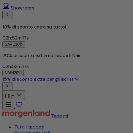
Showroom
10% di sconto extra su tutto!
02
h
:
52
m
:
15
s
SAVE10
IT
Tappeti
Tutti i tappeti