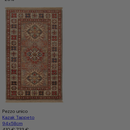
Pezzo unico
Kazak Tappeto
94x58cm
410 €
733 €